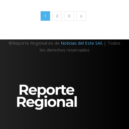
1
2
3
©Reporte Regional es de
Noticias del Este SAS
| Todos
los derechos reservados