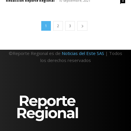
Redacción Reporte Regional
-
10 septiembre, 2021
0
1
2
3
©Reporte Regional es de
Noticias del Este SAS
| Todos
los derechos reservados