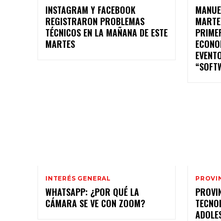
INSTAGRAM Y FACEBOOK
MANUE
REGISTRARON PROBLEMAS
MARTE
TÉCNICOS EN LA MAÑANA DE ESTE
PRIME
MARTES
ECONO
EVENT
“SOFTW
INTERÉS GENERAL
PROVI
WHATSAPP: ¿POR QUÉ LA
PROVI
CÁMARA SE VE CON ZOOM?
TECNO
ADOLE