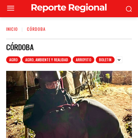
INICIO
CÓRDOBA
CÓRDOBA
AGRO
AGRO, AMBIENTE Y REALIDAD
ARROYITO
BOLETIN