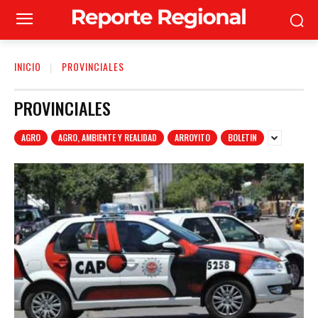
INICIO
PROVINCIALES
PROVINCIALES
AGRO
AGRO, AMBIENTE Y REALIDAD
ARROYITO
BOLETIN