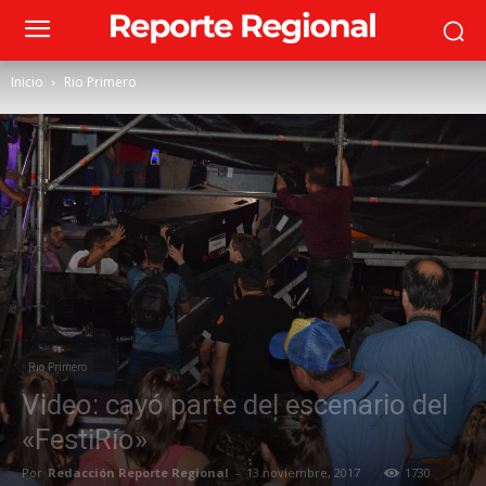
Inicio
Rio Primero
Rio Primero
Video: cayó parte del escenario del
«FestiRío»
Por
Redacción Reporte Regional
-
13 noviembre, 2017
1730