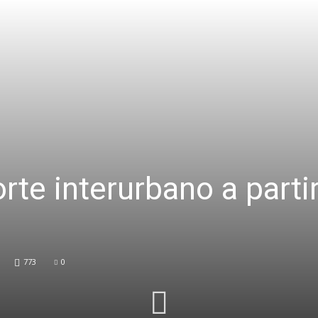
rte interurbano a partir
773
0