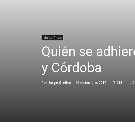
Monte Cristo
Quién se adhier
y Córdoba
Por
Jorge Giolito
-
19 diciembre, 2017
914
0