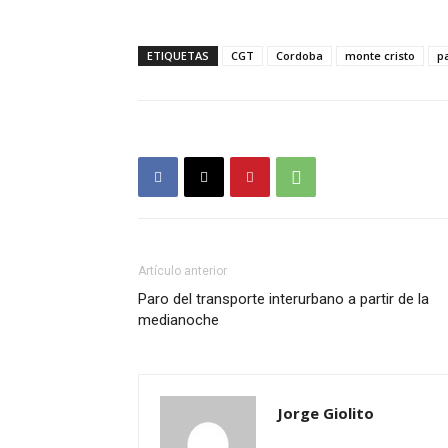
ETIQUETAS
CGT
Cordoba
monte cristo
p
Artículo anterior
Paro del transporte interurbano a partir de la
medianoche
Jorge Giolito