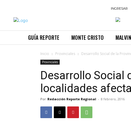
INGRESAR
GUÍA REPORTE
MONTE CRISTO
MALVI
Inicio
Provinciales
Desarrollo Social de la Provin
Provinciales
Desarrollo Social 
localidades afect
Por
Redacción Reporte Regional
-
8 febrero, 2016