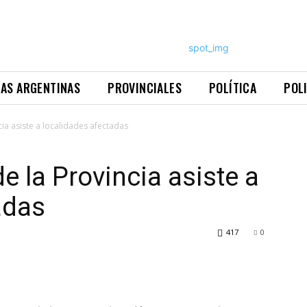
NAS ARGENTINAS
PROVINCIALES
POLÍTICA
POL
cia asiste a localidades afectadas
de la Provincia asiste a
adas
417
0