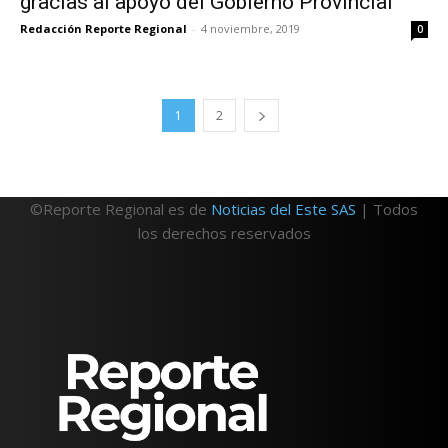
gracias al apoyo del Gobierno Provincial
Redacción Reporte Regional
-
4 noviembre, 2019
0
1
2
©Reporte Regional es de
Noticias del Este SAS
| Todos
los derechos reservados