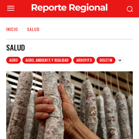
INICIO
SALUD
SALUD
AGRO
AGRO, AMBIENTE Y REALIDAD
ARROYITO
BOLETIN