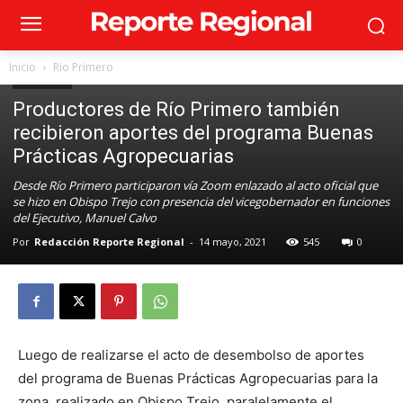
Inicio
Rio Primero
Rio Primero
Productores de Río Primero también
recibieron aportes del programa Buenas
Prácticas Agropecuarias
Desde Río Primero participaron vía Zoom enlazado al acto oficial que
se hizo en Obispo Trejo con presencia del vicegobernador en funciones
del Ejecutivo, Manuel Calvo
Por
Redacción Reporte Regional
-
14 mayo, 2021
545
0
Luego de realizarse el acto de desembolso de aportes
del programa de Buenas Prácticas Agropecuarias para la
zona, realizado en Obispo Trejo, paralelamente el