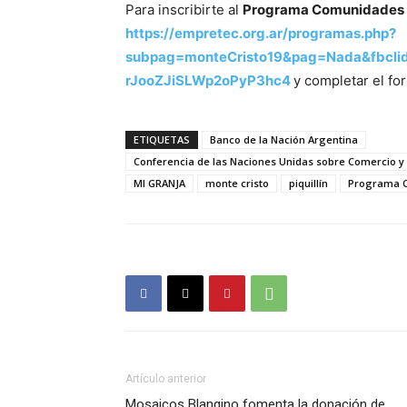
Para inscribirte al
Programa Comunidades c
https://empretec.org.ar/programas.php?
subpag=monteCristo19&pag=Nada&fbcl
rJooZJiSLWp2oPyP3hc4
y completar el fo
ETIQUETAS
Banco de la Nación Argentina
Conferencia de las Naciones Unidas sobre Comercio y
MI GRANJA
monte cristo
piquillín
Programa C
Artículo anterior
Mosaicos Blangino fomenta la donación de