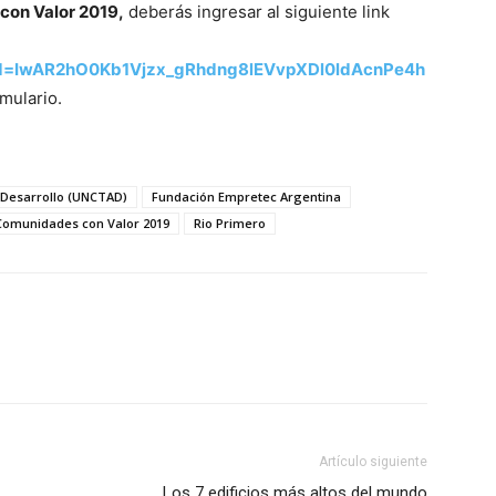
on Valor 2019,
deberás ingresar al siguiente link
id=IwAR2hO0Kb1Vjzx_gRhdng8lEVvpXDl0ldAcnPe4h
rmulario.
 Desarrollo (UNCTAD)
Fundación Empretec Argentina
omunidades con Valor 2019
Rio Primero
Artículo siguiente
Los 7 edificios más altos del mundo