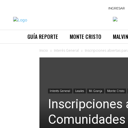
INGRESAR
GUÍA REPORTE
MONTE CRISTO
MALVI
Inicio
Interés General
Inscripciones abiertas p
Interés General
Locales
Mi Granja
Monte Cristo
Inscripciones 
Comunidades 