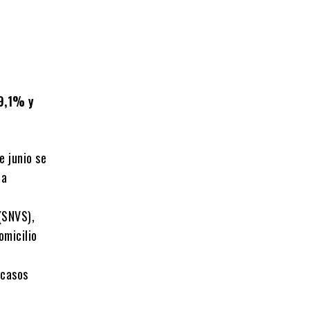
79,1%
y
e junio se
 a
(SNVS),
omicilio
 casos