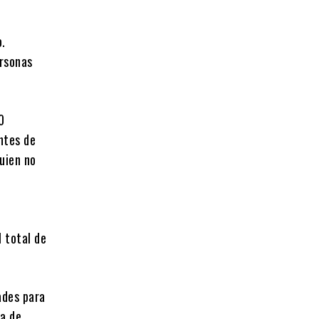
o.
ersonas
0
ntes de
quien no
l total de
ades para
ia de