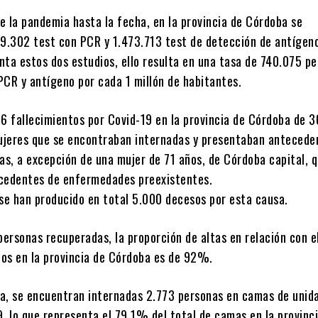
de la pandemia hasta la fecha, en la provincia de Córdoba se
09.302 test con PCR y 1.473.713 test de detección de antígen
nta estos dos estudios, ello resulta en una tasa de 740.075 p
PCR y antígeno por cada 1 millón de habitantes.
56 fallecimientos por Covid-19 en la provincia de Córdoba de 3
jeres que se encontraban internadas y presentaban antecede
as, a excepción de una mujer de 71 años, de Córdoba capital, 
ecedentes de enfermedades preexistentes.
 se han producido en total 5.000 decesos por esta causa.
personas recuperadas, la proporción de altas en relación con e
os en la provincia de Córdoba es de 92%.
cha, se encuentran internadas 2.773 personas en camas de unid
, lo que representa el 79,1% del total de camas en la provinc