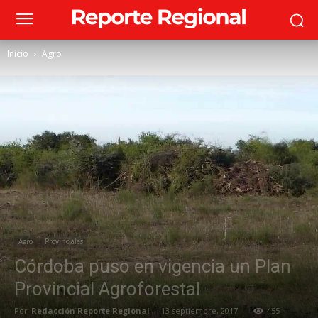
Inicio
Agro
Agro
Provinciales
Córdoba puso en vigencia un Plan
Provincial Agroforestal
Por
Redacción Reporte Regional
-
13 septiembre, 2017
455