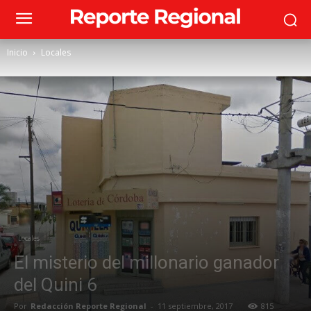
Inicio
Locales
Locales
El misterio del millonario ganador
del Quini 6
Por
Redacción Reporte Regional
-
11 septiembre, 2017
815