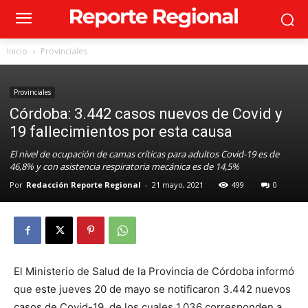
Inicio
Provinciales
Provinciales
Córdoba: 3.442 casos nuevos de Covid y
19 fallecimientos por esta causa
El nivel de ocupación de camas críticas para adultos Covid-19 es de
46,8% y con asistencia respiratoria mecánica es de 14,5%
Por
Redacción Reporte Regional
-
21 mayo, 2021
499
0
El Ministerio de Salud de la Provincia de Córdoba informó
que este jueves 20 de mayo se notificaron 3.442 nuevos
casos de Covid-19, de los cuales 1.036 corresponden a