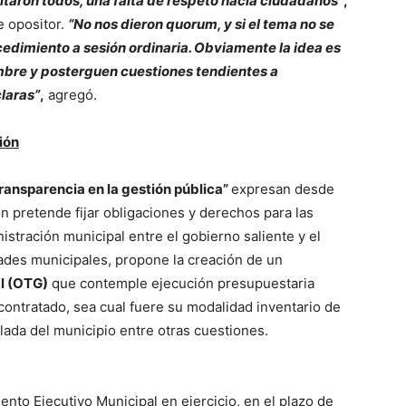
ltaron todos, una falta de respeto hacia ciudadanos”
,
e opositor.
“No nos dieron quorum, y si el tema no se
cedimiento a sesión
ordinaria. Obviamente la idea es
embre y posterguen cuestiones tendientes a
laras”
,
agregó.
ión
ransparencia en la gestión pública”
expresan desde
ón pretende fijar obligaciones y derechos para las
istración municipal entre el gobierno saliente y el
dades municipales, propone la creación de un
l (OTG)
que contemple ejecución presupuestaria
ontratado, sea cual fuere su modalidad inventario de
llada del municipio entre otras cuestiones.
to Ejecutivo Municipal en ejercicio, en el plazo de