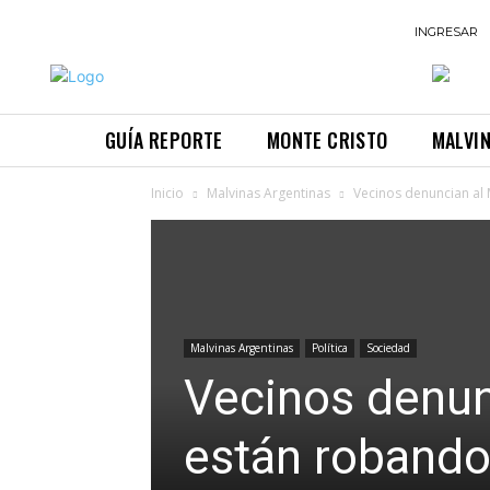
INGRESAR
GUÍA REPORTE
MONTE CRISTO
MALVI
Inicio
Malvinas Argentinas
Vecinos denuncian al 
Malvinas Argentinas
Política
Sociedad
Vecinos denun
están robando