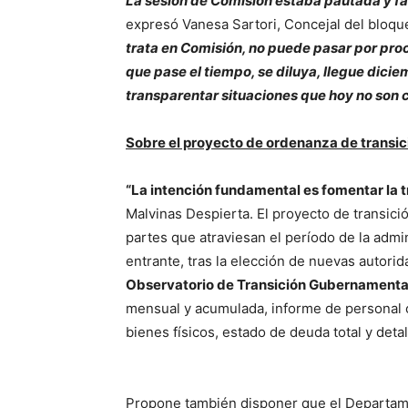
La sesión de Comisión estaba pautada y fa
expresó Vanesa Sartori, Concejal del bloqu
trata en Comisión, no puede pasar por pro
que pase el tiempo, se diluya, llegue dici
transparentar situaciones que hoy no son c
Sobre el proyecto de ordenanza de transic
“La intención fundamental es fomentar la t
Malvinas Despierta. El proyecto de transici
partes que atraviesan el período de la admin
entrante, tras la elección de nuevas autori
Observatorio de Transición Gubernamenta
mensual y acumulada, informe de personal c
bienes físicos, estado de deuda total y deta
Propone también disponer que el Departamen