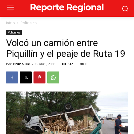
Inicio
Policiales
Policiales
Volcó un camión entre
Piquillín y el peaje de Ruta 19
Por
Bruno Bie
-
12 abril, 2018
612
0