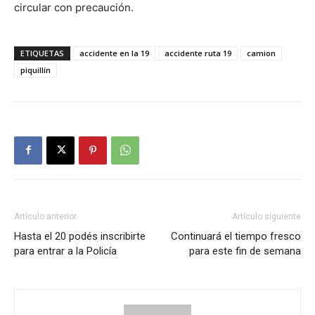
circular con precaución.
ETIQUETAS
accidente en la 19
accidente ruta 19
camion
piquillín
Artículo anterior
Artículo siguiente
Hasta el 20 podés inscribirte
Continuará el tiempo fresco
para entrar a la Policía
para este fin de semana