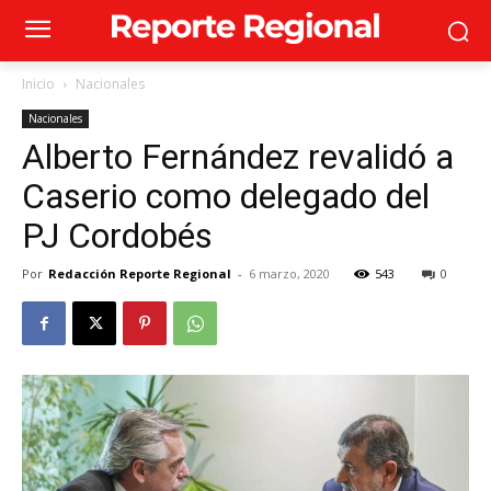
Inicio
Nacionales
Nacionales
Alberto Fernández revalidó a
Caserio como delegado del
PJ Cordobés
Por
Redacción Reporte Regional
-
6 marzo, 2020
543
0