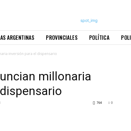
NAS ARGENTINAS
PROVINCIALES
POLÍTICA
POL
naria inversión para el dispensario
uncian millonaria
 dispensario
8
764
0