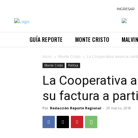
INGRESAR
GUÍA REPORTE
MONTE CRISTO
MALVI
Inicio
Monte Cristo
La Cooperativa anuncia camb
Monte Cristo
Política
La Cooperativa 
su factura a part
Por
Redacción Reporte Regional
-
29 marzo, 2018