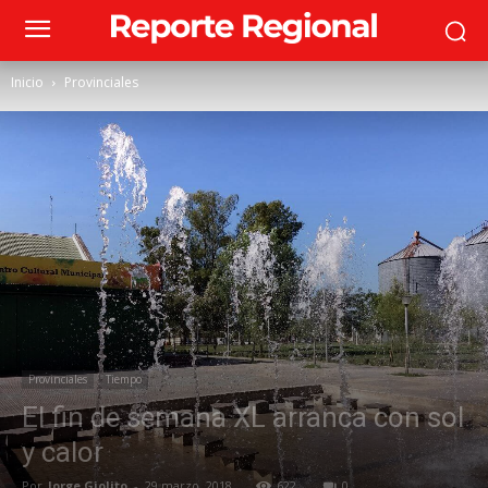
Inicio
Provinciales
Provinciales
Tiempo
El fin de semana XL arranca con sol
y calor
Por
Jorge Giolito
-
29 marzo, 2018
622
0