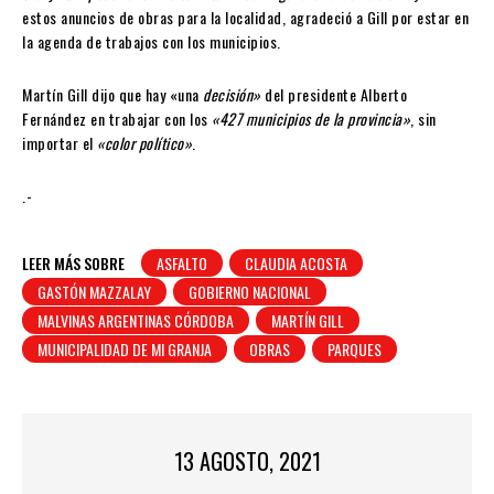
estos anuncios de obras para la localidad, agradeció a Gill por estar en
la agenda de trabajos con los municipios.
Martín Gill dijo que hay «una
decisión»
del presidente Alberto
Fernández en trabajar con los
«427 municipios de la provincia»
, sin
importar el
«color político»
.
.-
LEER MÁS SOBRE
ASFALTO
CLAUDIA ACOSTA
GASTÓN MAZZALAY
GOBIERNO NACIONAL
MALVINAS ARGENTINAS CÓRDOBA
MARTÍN GILL
MUNICIPALIDAD DE MI GRANJA
OBRAS
PARQUES
13 AGOSTO, 2021