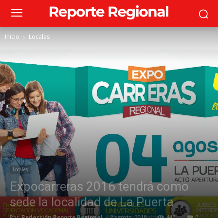
Inicio
Locales
Locales
Expocarreras 2016 tendrá como
sede la localidad de La Puerta
Por
Redacción Reporte Regional
-
2 agosto, 2016
445
0