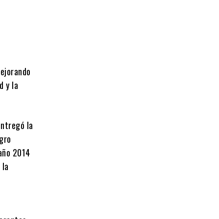
mejorando
d y la
entregó la
ogro
 año 2014
 la