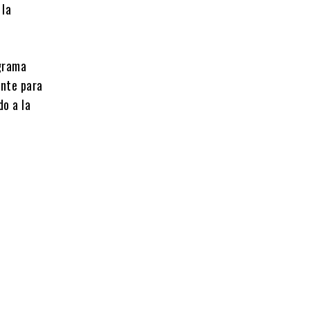
 la
ograma
ente para
do a la