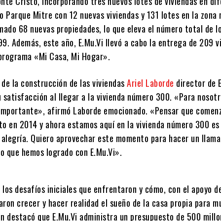
nte Cristo, incorporando tres nuevos lotes de viviendas en di
o Parque Mitre con 12 nuevas viviendas y 131 lotes en la zona 
umado 68 nuevas propiedades, lo que eleva el número total de l
9. Además, este año, E.Mu.Vi llevó a cabo la entrega de 209 v
programa «Mi Casa, Mi Hogar».
de la construcción de las viviendas
Ariel Laborde
director de E
 satisfacción al llegar a la vivienda número 300. «Para nosotr
importante», afirmó Laborde emocionado. «Pensar que come
to en 2014 y ahora estamos aquí en la vivienda número 300 es
e alegría. Quiero aprovechar este momento para hacer un llama
lo que hemos logrado con E.Mu.Vi».
los desafíos iniciales que enfrentaron y cómo, con el apoyo de
aron crecer y hacer realidad el sueño de la casa propia para 
én destacó que E.Mu.Vi administra un presupuesto de 500 millo