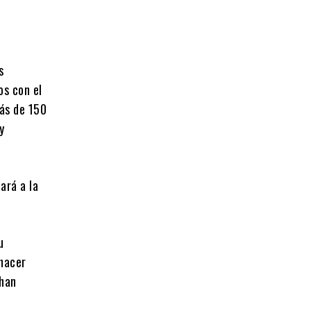
s
os con el
Más de 150
y
ará a la
u
 hacer
 han