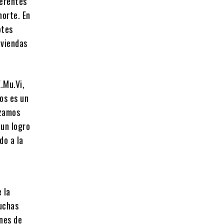
ferentes
norte. En
otes
iviendas
.Mu.Vi,
os es un
nzamos
 un logro
do a la
 la
muchas
nes de