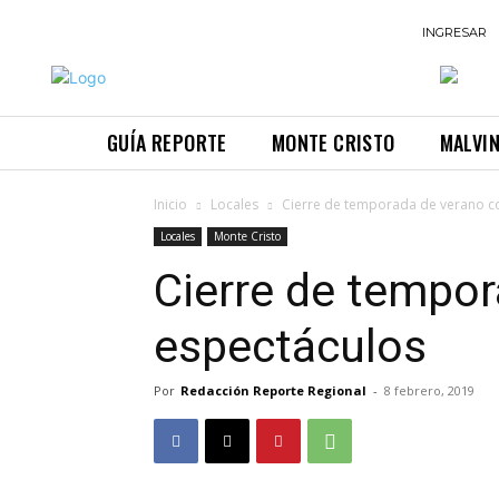
INGRESAR
GUÍA REPORTE
MONTE CRISTO
MALVI
Inicio
Locales
Cierre de temporada de verano c
Locales
Monte Cristo
Cierre de tempo
espectáculos
Por
Redacción Reporte Regional
-
8 febrero, 2019