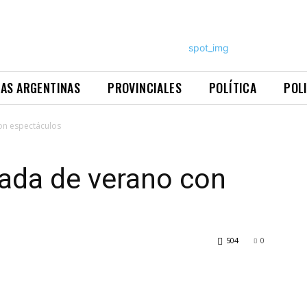
NAS ARGENTINAS
PROVINCIALES
POLÍTICA
POL
on espectáculos
rada de verano con
504
0