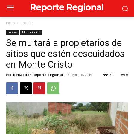
Inicio
Locales
Locales
Monte Cristo
Se multará a propietarios de
sitios que estén descuidados
en Monte Cristo
Por
Redacción Reporte Regional
-
8 febrero, 2019
711
0