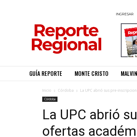
INGRESAR
GUÍA REPORTE
MONTE CRISTO
MALVI
Inicio
Córdoba
La UPC abrió sus pre-inscripcio
Córdoba
La UPC abrió su
ofertas académ