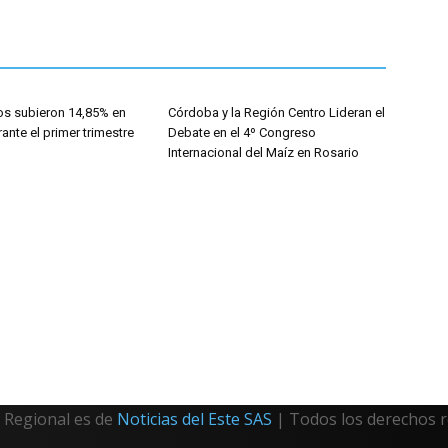
os subieron 14,85% en
Córdoba y la Región Centro Lideran el
nte el primer trimestre
Debate en el 4º Congreso
Internacional del Maíz en Rosario
Regional es de
Noticias del Este SAS
| Todos los derechos 