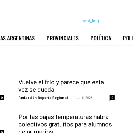
NAS ARGENTINAS
PROVINCIALES
POLÍTICA
POL
Vuelve el frío y parece que esta
vez se queda
Redacción Reporte Regional
-
11 abril, 2023
0
0
Por las bajas temperaturas habrá
colectivos gratuitos para alumnos
de primarios...
0