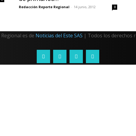
Redacción Reporte Regional
-
14 junio, 2012
0
Regional es de
Noticias del Este SAS
| Todos los derechos 