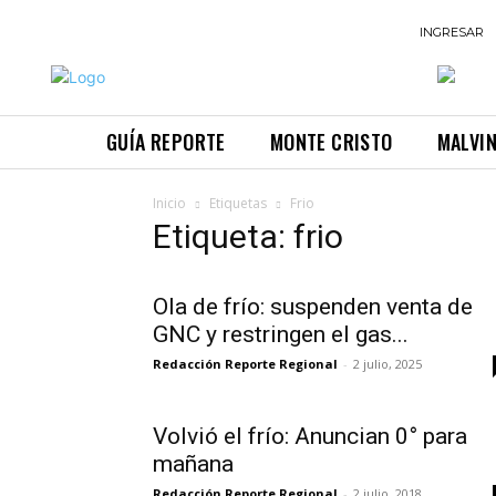
INGRESAR
GUÍA REPORTE
MONTE CRISTO
MALVI
Inicio
Etiquetas
Frio
Etiqueta: frio
Ola de frío: suspenden venta de
GNC y restringen el gas...
Redacción Reporte Regional
-
2 julio, 2025
Volvió el frío: Anuncian 0° para
mañana
Redacción Reporte Regional
-
2 julio, 2018