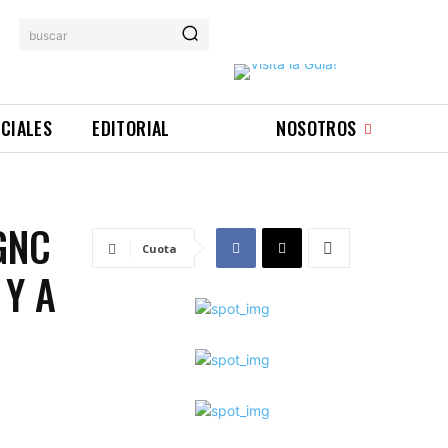
buscar
ICIALES
EDITORIAL
NOSOTROS
GNC
Cuota
 Y A