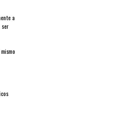
mente a
 ser
e mismo
icos