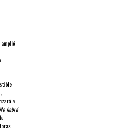
 amplió
a
stible
,
nzará a
No habrá
de
doras