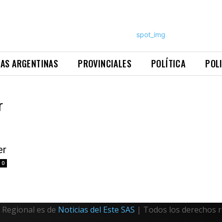
NAS ARGENTINAS
PROVINCIALES
POLÍTICA
POL
r
er
0
Regional es de
Noticias del Este SAS
| Todos los derechos 