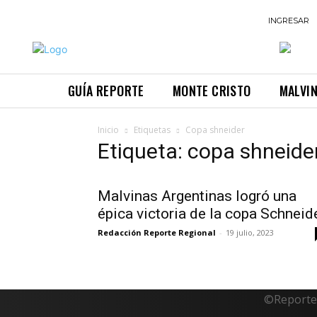
INGRESAR
GUÍA REPORTE
MONTE CRISTO
MALVI
Inicio
Etiquetas
Copa shneider
Etiqueta: copa shneide
Malvinas Argentinas logró una
épica victoria de la copa Schneid
Redacción Reporte Regional
-
19 julio, 2023
©Reporte 