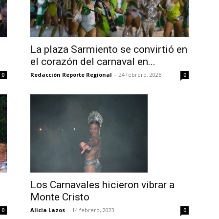
La plaza Sarmiento se convirtió en
el corazón del carnaval en...
Redacción Reporte Regional
-
24 febrero, 2025
0
0
Los Carnavales hicieron vibrar a
Monte Cristo
Alicia Lazos
-
14 febrero, 2023
0
0