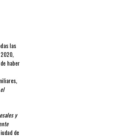
odas las
l 2020,
 de haber
iliares,
el
esales y
ente
ciudad de