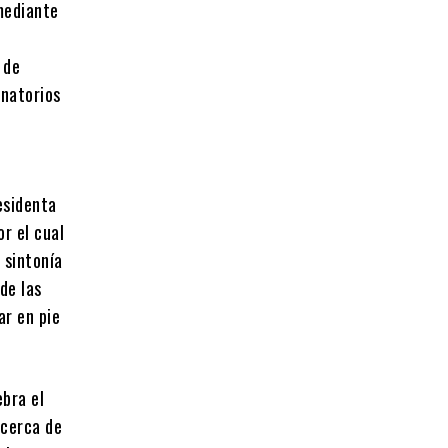
 mediante
 de
inatorios
esidenta
r el cual
 sintonía
 de las
ar en pie
bra el
acerca de