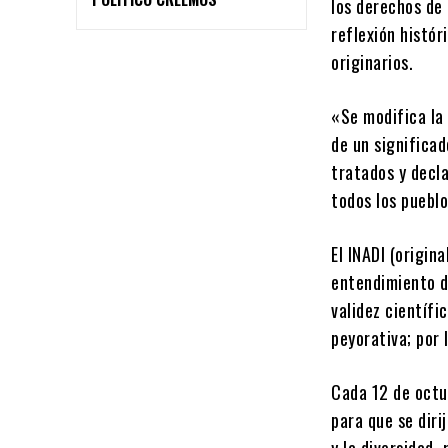
los derechos de 
reflexión histór
originarios.
«Se modifica la
de un significad
tratados y decl
todos los puebl
El INADI (origin
entendimiento d
validez científi
peyorativa; por 
Cada 12 de octu
para que se dir