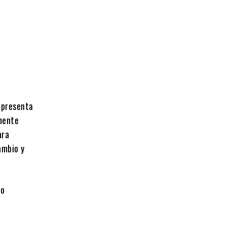
epresenta
inente
ara
ambio y
to