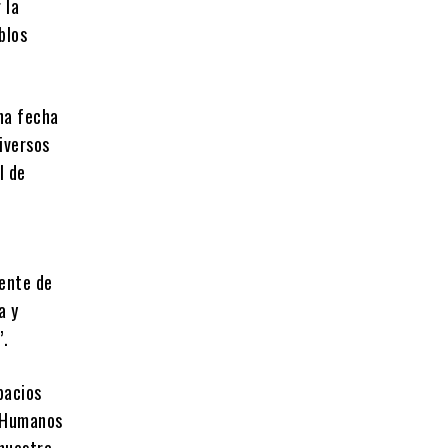
 la
blos
cha fecha
iversos
l de
mente de
a y
”.
pacios
s Humanos