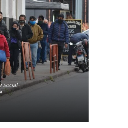
a
 social
e