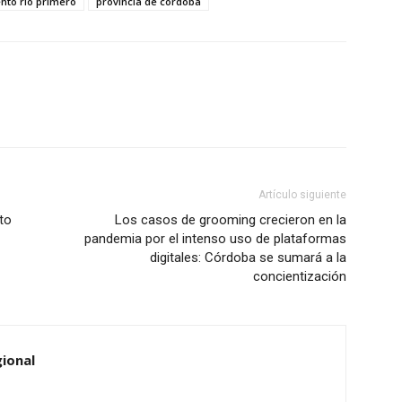
to rio primero
provincia de cordoba
Artículo siguiente
to
Los casos de grooming crecieron en la
pandemia por el intenso uso de plataformas
digitales: Córdoba se sumará a la
concientización
ional