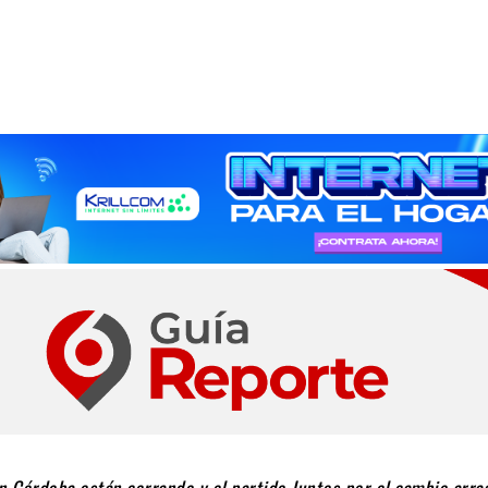
n Córdoba están cerrando y el partido Juntos por el cambio arra