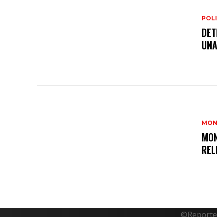
POLI
DET
UNA
MON
MON
REL
©Reporte 