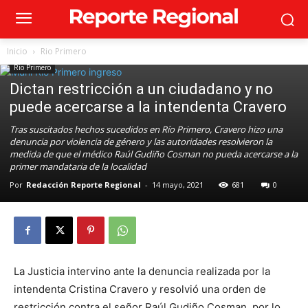
Inicio
Rio Primero
Rio Primero
Dictan restricción a un ciudadano y no
puede acercarse a la intendenta Cravero
Tras suscitados hechos sucedidos en Río Primero, Cravero hizo una
denuncia por violencia de género y las autoridades resolvieron la
medida de que el médico Raúl Gudiño Cosman no pueda acercarse a la
primer mandataria de la localidad
Por
Redacción Reporte Regional
-
14 mayo, 2021
681
0
La Justicia intervino ante la denuncia realizada por la
intendenta Cristina Cravero y resolvió una orden de
restricción contra el señor Raúl Gudiño Cosman, por lo