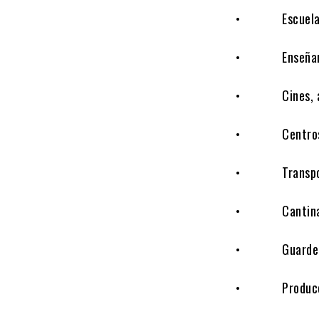
• Escuelas de 
• Enseñanza de
• Cines, auto
• Centros de 
• Transport
• Cantinas de
• Guarderías 
• Producción, 