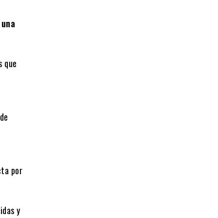
 una
s que
d
 de
cta por
idas y