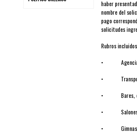
haber presentad
nombre del soli
pago correspond
solicitudes ingr
Rubros incluidos
• Agencias 
• Transport
• Bares, conf
• Salones de 
• Gimnasio, 