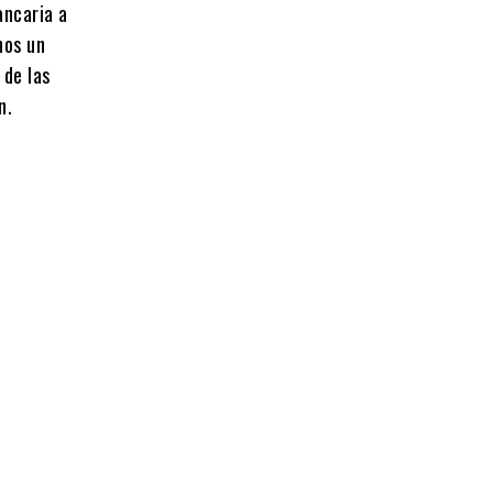
ancaria a
nos un
 de las
n.