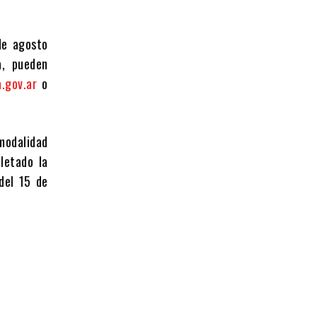
 de agosto
a, pueden
.gov.ar
o
modalidad
letado la
del 15 de