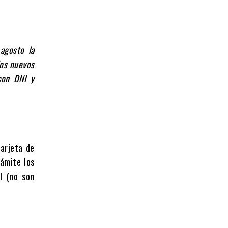
agosto la
los nuevos
con DNI y
arjeta de
rámite los
I (no son