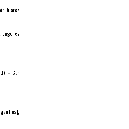
ón Juárez
ta Lugones
 107 – 3er
rgentina),