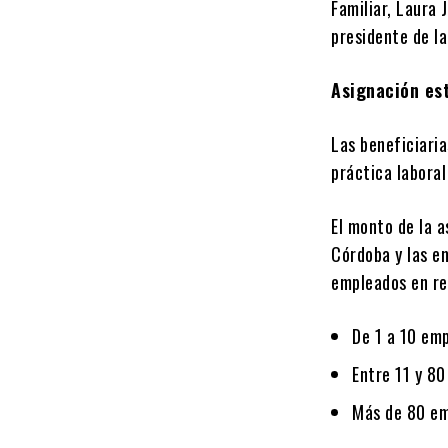
Familiar, Laura 
presidente de l
Asignación es
Las beneficiari
práctica labora
El monto de la 
Córdoba y las e
empleados en re
De 1 a 10 em
Entre 11 y 8
Más de 80 em