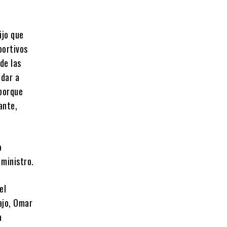
ijo que
portivos
de las
udar a
 porque
ante,
o
 ministro.
el
bajo, Omar
a