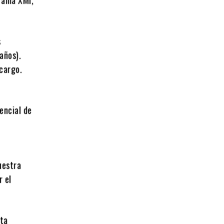
s
años).
 cargo.
tencial de
uestra
r el
sta