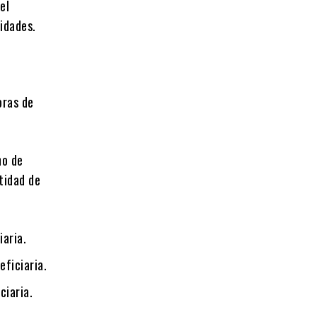
el
idades.
oras de
no de
tidad de
iaria.
ficiaria.
ciaria.