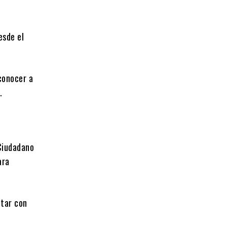
esde el
 conocer a
.
 Ciudadano
ara
ntar con