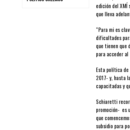
edición del XMÍ
que lleva adelan
“Para mi es clav
dificultades par
que tienen que d
para acceder al 
Esta política d
2017- y, hasta l
capacitadas y q
Schiaretti recor
promoción- es un
que comencemos 
subsidio para po