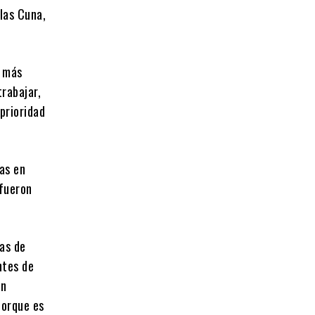
las Cuna,
o más
trabajar,
 prioridad
as en
 fueron
mas de
ntes de
un
porque es