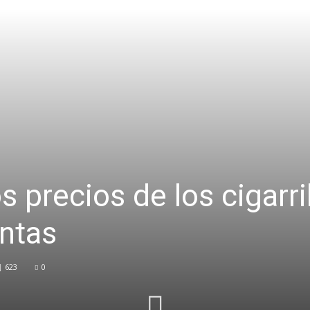
s precios de los cigarri
entas
623
0