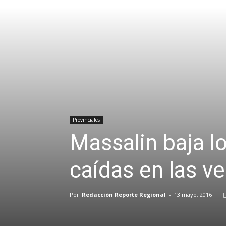
Provinciales
Massalin baja lo
caídas en las v
Por
Redacción Reporte Regional
-
13 mayo, 2016