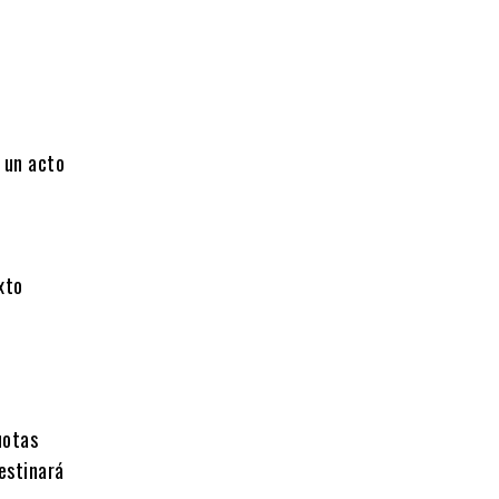
 un acto
xto
uotas
estinará