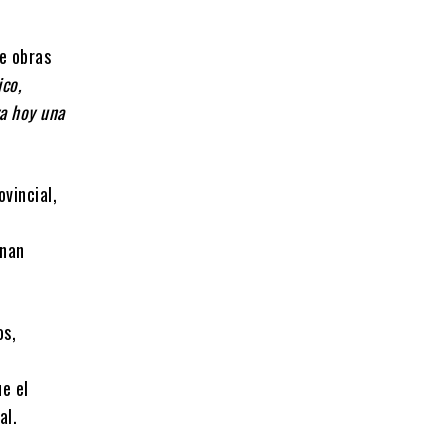
de obras
ico,
a hoy una
vincial,
gnan
os,
ue el
al.