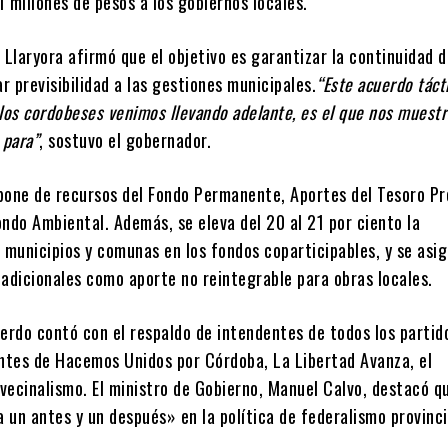
 millones de pesos a los gobiernos locales.
 Llaryora afirmó que el objetivo es garantizar la continuidad 
ar previsibilidad a las gestiones municipales.
“Este acuerdo táct
los cordobeses venimos llevando adelante, es el que nos muestr
 para”
, sostuvo el gobernador.
pone de recursos del Fondo Permanente, Aportes del Tesoro Pro
ndo Ambiental. Además, se eleva del 20 al 21 por ciento la
 municipios y comunas en los fondos coparticipables, y se asi
 adicionales como aporte no reintegrable para obras locales.
erdo contó con el respaldo de intendentes de todos los partid
entes de Hacemos Unidos por Córdoba, La Libertad Avanza, el
 vecinalismo. El ministro de Gobierno, Manuel Calvo, destacó q
un antes y un después» en la política de federalismo provinci