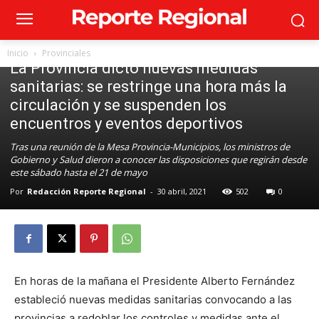
Provinciales
Inicio
Provinciales
La Provincia dictó nuevas medidas
sanitarias: se restringe una hora más la
circulación y se suspenden los
encuentros y eventos deportivos
Tras una reunión de la Mesa Provincia-Municipios, los ministros de
Gobierno y Salud dieron a conocer las disposiciones que regirán desde
este sábado hasta el 21 de mayo
Por
Redacción Reporte Regional
-
30 abril, 2021
502
0
En horas de la mañana el Presidente Alberto Fernández
estableció nuevas medidas sanitarias convocando a las
provincias a redoblar los controles y medidas ante el