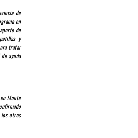
ovincia de
ograma en
 aporte de
atillas y
ara tratar
d de ayuda
 en Monte
confirmado
 los otros