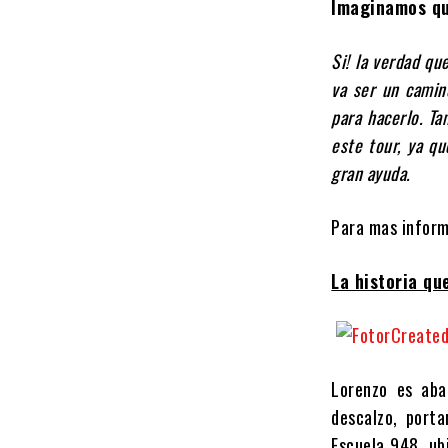
Imaginamos qu
Si! la verdad qu
va ser un camin
para hacerlo. Ta
este tour, ya qu
gran ayuda.
Para mas inform
La historia qu
Lorenzo es aba
descalzo, port
Escuela 948, ubi