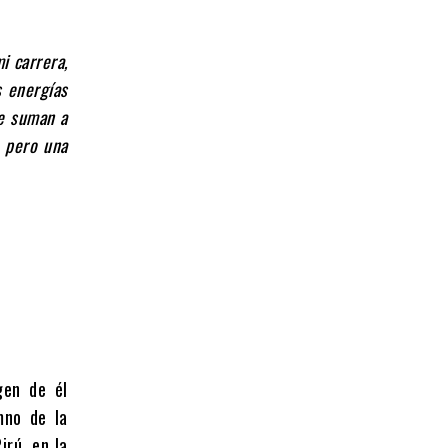
i carrera,
s energías
se suman a
, pero una
gen de él
mno de la
irú, en la