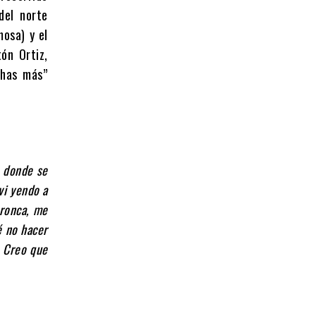
del norte
mosa) y el
ón Ortiz,
has más’’
n donde se
vi yendo a
bronca, me
é no hacer
. Creo que