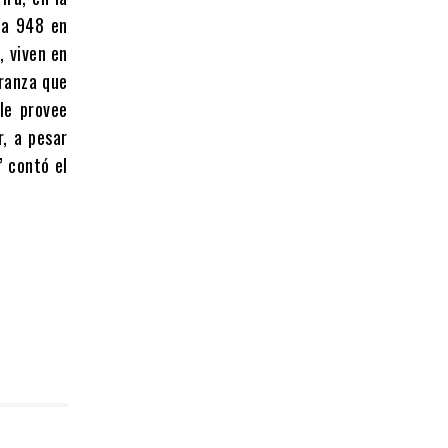
la 948 en
, viven en
eranza que
le provee
, a pesar
” contó el