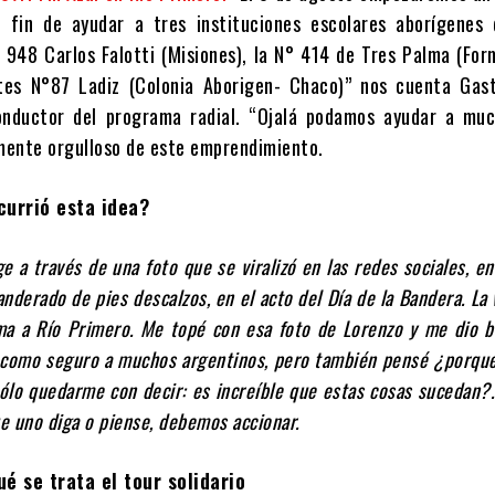
l fin de ayudar a tres instituciones escolares aborígenes 
° 948 Carlos Falotti (Misiones), la N° 414 de Tres Palma (For
ntes N°87 Ladiz (Colonia Aborigen- Chaco)” nos cuenta Gast
nductor del programa radial. “Ojalá podamos ayudar a muc
emente orgulloso de este emprendimiento.
currió esta idea?
rge a través de una foto que se viralizó en las redes sociales, e
anderado de pies descalzos, en el acto del Día de la Bandera. La 
ma a Río Primero. Me topé con esa foto de Lorenzo y me dio 
 como seguro a muchos argentinos, pero también pensé ¿porqu
ólo quedarme con decir: es increíble que estas cosas sucedan?
ue uno diga o piense, debemos accionar.
é se trata el tour solidario