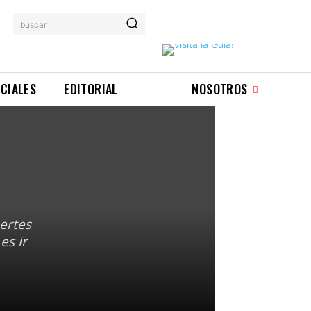
buscar
ICIALES
EDITORIAL
NOSOTROS
s
ertes
es ir