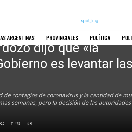
NAS ARGENTINAS
PROVINCIALES
POLÍTICA
POL
rdozo dijo que «la
Gobierno es levantar la
d de contagios de coronavirus y la cantidad de mu
mas semanas, pero la decisión de las autoridades 
020
475
0