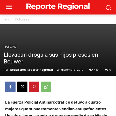
Inicio
Policiales
Policiales
Llevaban droga a sus hijos presos en
Bouwer
Por
Redacción Reporte Regional
-
24 diciembre, 2019
489
0
La Fuerza Policial Antinarcotráfico detuvo a cuatro
mujeres que supuestamente vendían estupefacientes.
Una de ellas quiso entrar droga por medio de su hija de