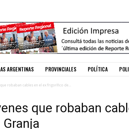
NAS ARGENTINAS
PROVINCIALES
POLÍTICA
POL
que robaban cables en el ex frigorífico de...
venes que robaban cabl
i Granja