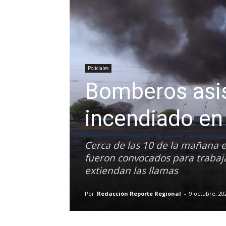
Policiales
Bomberos asi
incendiado en
Cerca de las 10 de la mañana e
fueron convocados para trabaja
extiendan las llamas
Por
Redacción Reporte Regional
-
9 octubre, 20