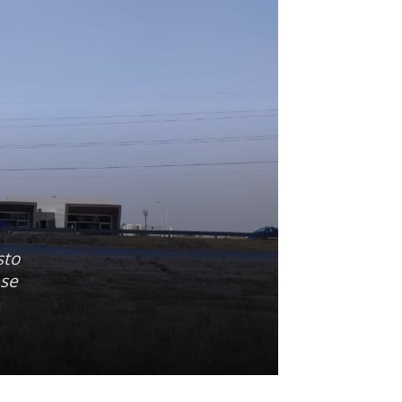
sto
 se